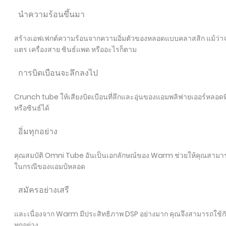
นำความร้อนขึ้นมา
สร้างเอฟเฟกต์ความร้อนจากความอิ่มตัวของหลอดแบบคลาสสิก แม้ว่าจะได้ร
แตร เครื่องสาย ซินธ์แพด หรืออะไรก็ตาม
การบิดเบือนจะลึกลงไป
Crunch​ ​tube​ ให้​เสียง​บิดเบือน​ที่​ลึก​และ​อุ่น​ของ​แอมพลิฟายเออร์​หล
หรือซินธ์ได้
อิ่มทุกอย่าง
คุณสมบัติ Omni Tube อันเป็นเอกลักษณ์ของ Warm ช่วยให้คุณสามารถ
ในกรณีของแอมป์หลอด
สมัครอย่างเสรี
และเนื่องจาก Warm มีประสิทธิภาพ DSP อย่างมาก คุณจึงสามารถใช้กับ
ทุกอย่าง