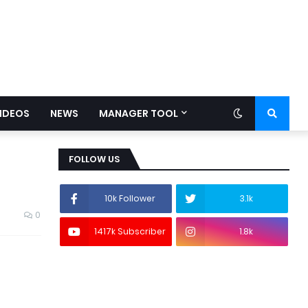
IDEOS
NEWS
MANAGER TOOL
FOLLOW US
10k Follower
3.1k
0
1417k Subscriber
1.8k