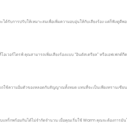
ับการปรับให้เหมาะสมเพื่อเพิ่มความอบอุ่นให้กับเสียงร้อง แต่ก็ฟังดูดีพอๆ
อด​ที่​โอเวอร์ไดรฟ์ คุณสามารถเพิ่มเสียงร้องแบบ “อินดัสเตรียล” หรือเอฟเฟกต์กี
ใช้ความอิ่มตัวของหลอดกับสัญญาณทั้งหมด แทนที่จะเป็นเพียงทรานเซียนท์
แทร็กพร้อมกันได้ไม่จำกัดจำนวน เมื่อคุณเริ่มใช้ Warm คุณจะต้องการมัน