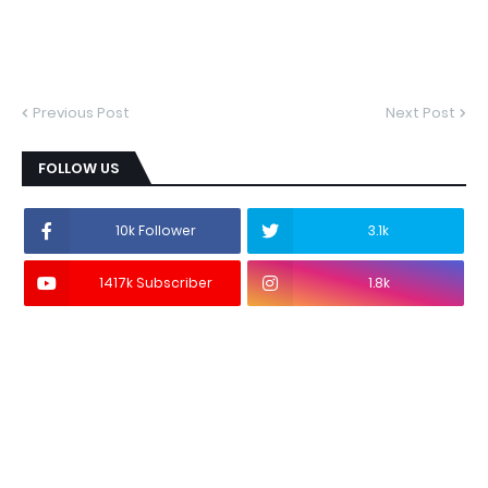
Previous Post
Next Post
FOLLOW US
10k Follower
3.1k
1417k Subscriber
1.8k